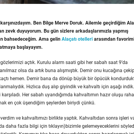
 karşınızdayım. Ben Bilge Merve Doruk. Ailemle geçirdiğim Ala
aktan zevk duyuyorum. Bu gün sizlere arkadaşlarımızla yapmış
dan bahsedeceğim. Ama gelin
Alaçatı otelleri
arasından favorim
latmaya başlayayım.
gözlerimizi açtık. Kurulu alarm saati gibi her sabah saat 9’da
nılmaz olsa da artık buna alışmıştık. Demir onu kucağına çeki
p kaçtı hemen. Demir bana da dönüp büyük bir öpücük kondurduk
lanmalıydık. Hızlıca duş alıp giyindik ve kahvaltı için aşağı indik
izi karşıladı. Her sabah uyandığımda kahvaltımın hazır oluşu raha
amak en çok üşendiğim şeylerden biriydi çünkü.
rdim ve kahvaltımızı birlikte yaptık. Kahvaltıdan sonra işleri va
a daha fazla bilgi için tıklayın)bizimle gelemeyeceklerini söyledi