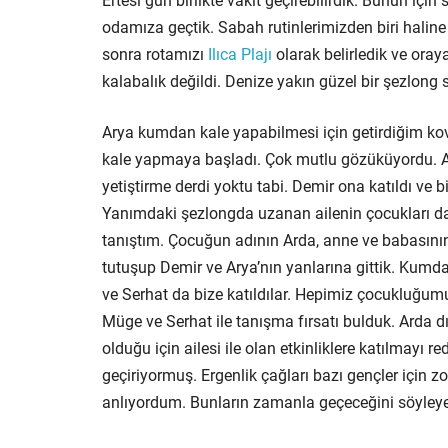
Ertesi gün birlikte vakit geçirebilirdik. Bunun iç
odamıza geçtik. Sabah rutinlerimizden biri haline
sonra rotamızı
Ilıca Plajı
olarak belirledik ve oray
kalabalık değildi. Denize yakın güzel bir şezlong s
Arya kumdan kale yapabilmesi için getirdiğim kov
kale yapmaya başladı. Çok mutlu gözüküyordu. Ala
yetiştirme derdi yoktu tabi. Demir ona katıldı ve b
Yanımdaki şezlongda uzanan ailenin çocukları da 
tanıştım. Çocuğun adının Arda, anne ve babasının
tutuşup Demir ve Arya’nın yanlarına gittik. Kumd
ve Serhat da bize katıldılar. Hepimiz çocukluğu
Müge ve Serhat ile tanışma fırsatı bulduk. Arda dış
olduğu için ailesi ile olan etkinliklere katılmayı 
geçiriyormuş. Ergenlik çağları bazı gençler için zor
anlıyordum. Bunların zamanla geçeceğini söyleyer