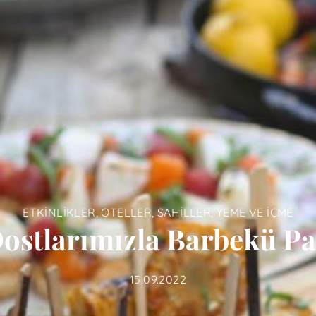
ETKINLIKLER
,
OTELLER
,
SAHILLER
,
YEME VE İÇME
Dostlarımızla Barbekü Pa
15.09.2022