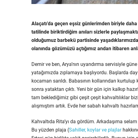
Alaçatı’da geçen eşsiz günlerimden biriyle daha
tatilinde biriktirdiğim anıları sizlerle paylaşm
olduğumuz barbekü partisinde yaşadıklarımız
olanında gözümüzü açtığımız andan itibaren an
Demir ve ben, Arya’nın uyandırma servisiyle güne 
yatağımızda zıplamaya başlıyordu. Başlarda daya
kocaman sarıldı. Babasının kollarından kurtulu
sonra yataktan çıktı. Yeni bir gün için kalkıp hazır
tam beklediğimiz gibi çeşit çeşit kahvaltılıklar b
alışmıştım artık. Evde her sabah kahvaltı hazırl
Kahvaltıda Rita’yı da gördüm. Arkadaşıma selam ve
Bu yüzden plaja (
Sahiller, koylar ve plajlar
hakkınd