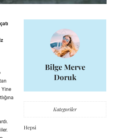
çatı
iz
Bilge Merve
p
Doruk
tan
. Yine
tlığına
Kategoriler
rdı.
Hepsi
ler.