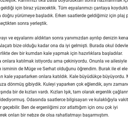
in sözleştik. Karnımızı tıka basa doyurduktan sonra hazırlanmak iç
 geldiği için biraz yüzecektik. Tüm eşyalarımızı çantaya koyduk
a doğru yürümeye başladık. Erken saatlerde geldiğimiz için plaj 
eçtikten sonra yerleştik.
ayı ve eşyalarını aldıktan sonra yanımızdan ayrılıp denizin ken
çatı bize olduğu kadar ona da iyi gelmişti. Burada okul ödevle
irlikte dev bir kumdan kale yapmak için hazırlıklara başladılar.
onlara katılmak istiyordu ama çekiniyordu. Onunla ve ailesiyle
 isminin de Müge ve Serhat olduğunu öğrendim. Burak ile el ele
an kale yaparlarken onlara katıldık. Kale büyüdükçe büyüyordu.
muza dönmüş gibiydik. Kuleyi yaparken çok eğlendik, aynı zama
ında bir de kızları vardı. Kızları Işık, tam olarak ergenlik çağlar
reddediyormuş. Odasında saatlerce bilgisayarı ve kulaklığıyla vakit
 geçebilir. Ben de ergenliğimi zor atlattığım için onu çok iyi
ek onları bir nebze de olsa rahatlatmayı başarmıştım.