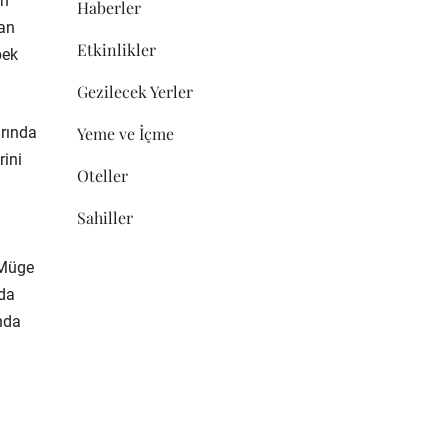
in
Haberler
tan
Etkinlikler
pek
Gezilecek Yerler
arında
Yeme ve İçme
rini
Oteller
Sahiller
 Müge
nda
ında