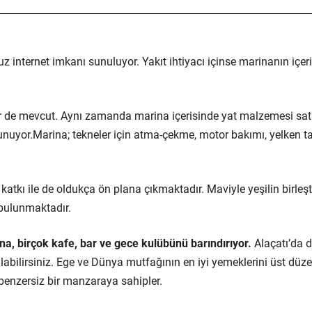
uz internet imkanı sunuluyor. Yakıt ihtiyacı içinse marinanın içer
ler de mevcut. Aynı zamanda marina içerisinde yat malzemesi sa
lunuyor.Marina; tekneler için atma-çekme, motor bakımı, yelken t
katkı ile de oldukça ön plana çıkmaktadır. Maviyle yeşilin birleşt
 bulunmaktadır.
na, birçok kafe, bar ve gece kulübünü barındırıyor.
Alaçatı’da 
labilirsiniz. Ege ve Dünya mutfağının en iyi yemeklerini üst düz
benzersiz bir manzaraya sahipler.