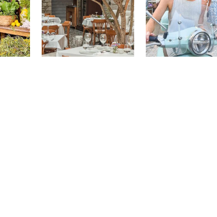
Alaçatı En İyi
Ana Sayf
11.04.2026
rası
Restoranlar
11.04.2026
 Ot
li