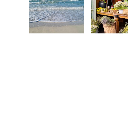
Kocakarı
15.
Plajı
Uluslara
13.04.2026
Alaçatı
Festiva
2026
12.04.2026