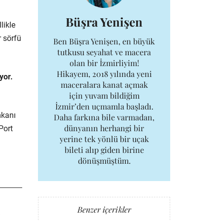
Büşra Yenişen
likle
r sörfü
Ben Büşra Yenişen, en büyük
tutkusu seyahat ve macera
olan bir İzmirliyim!
Hikayem, 2018 yılında yeni
yor.
maceralara kanat açmak
için yuvam bildiğim
İzmir’den uçmamla başladı.
mkanı
Daha farkına bile varmadan,
dünyanın herhangi bir
Port
yerine tek yönlü bir uçak
bileti alıp giden birine
dönüşmüştüm.
.
Benzer içerikler