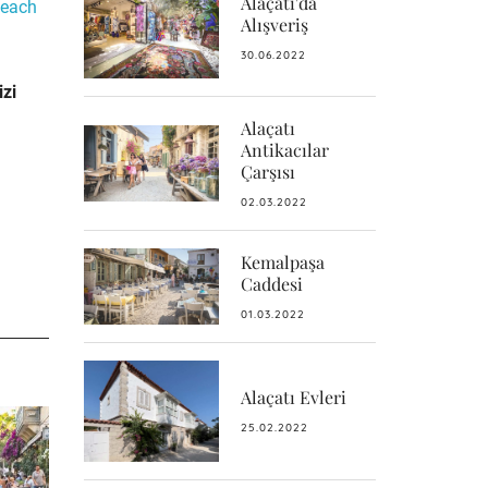
Alaçatı'da
beach
Alışveriş
30.06.2022
izi
Alaçatı
Antikacılar
Çarşısı
02.03.2022
Kemalpaşa
Caddesi
01.03.2022
Alaçatı Evleri
25.02.2022