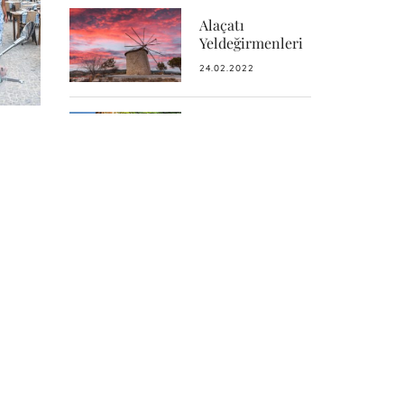
Alaçatı
Yeldeğirmenleri
24.02.2022
a
Hacımemiş
Mahallesi
23.02.2022
Pazaryeri Camii
09.02.2022
Alaçatı Pazarı
09.02.2022
Alaçatı Gezilecek Yerler