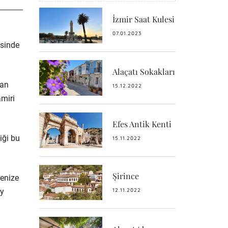
İzmir Saat Kulesi
07.01.2023
isinde
Alaçatı Sokakları
tan
15.12.2022
amiri
Efes Antik Kenti
iği bu
15.11.2022
Şirince
denize
ey
12.11.2022