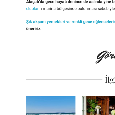
Alaçatı’da gece hayatı denince de aslında yine b
clublar
ın marina bölgesinde bulunması sebebiyle 
Şık akşam yemekleri ve renkli gece eğlenceleri
öneririz.
İlg