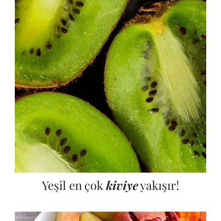
Yeşil en çok
kiviye
yakışır!