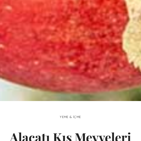
YEME & İÇME
Alaçatı Kış Meyveleri