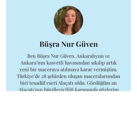
Büşra Nur Güven
Ben Büşra Nur Güven. Ankaralıyım ve
Ankara’nın kasvetli havasından sıkılıp artık
yeni bir maceraya atılmaya karar vermiştim.
Türkiye’de 28 şehirden oluşan maceralarımdan
biri tesadüf eseri Alaçatı oldu. Gördüğüm an
Alaçatı’nın büyüleyiciliği karşısında gözlerim
kamaştı. Alaçatı’nın her noktasını, her
güzelliğini keşfetmeye karar verdim. Eşsiz
tarihi yapıları, birbirinden renkli sokakları,
bitmek bilmeyen eğlencesi ile Alaçatı, beni gün
geçtikçe içine çekti. Her boşlukta Alaçatı’ya
gelmek için can atan bir insana dönüştüm
adeta. Bu güzelliği sizlerle de paylaşmaya karar