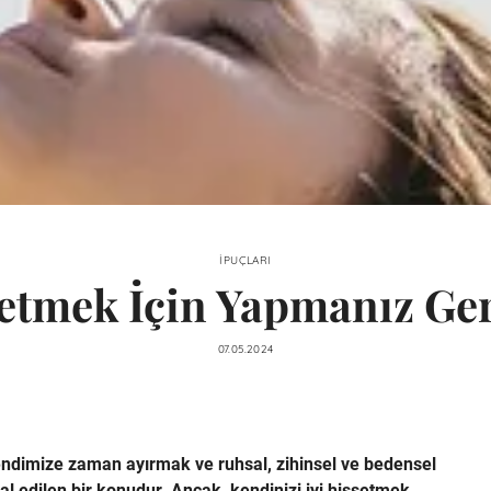
İPUÇLARI
setmek İçin Yapmanız Ge
07.05.2024
dimize zaman ayırmak ve ruhsal, zihinsel ve bedensel
 edilen bir konudur. Ancak, kendinizi iyi hissetmek,