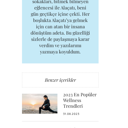
sokakları, bitmek bilmeyen
eğlencesi ile Alaçatı, beni
gün geçtikçe içine çekti. Her
boşlukta Alaçatı’ya gelmek
için can atan bir insana
dönüştüm adeta. Bu güzelliği
sizlerle de paylaşmaya karar
verdim ve yazılarımı
yazmaya koyuldum.
Benzer içerikler
2023 En Popüler
Wellness
Trendleri
31.08.2023