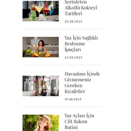
Serinleten
Alkollü Kokteyl
Tarifleri
25.08.2023
Yaz İçin Sağlıklı
Beslenme
İpuçları
22.08.2023
Havaalanı İçinde
Giymemeniz
Gereken
Kıyafetler
19.08.2023
Yaz Ayları İçin
Cilt Bakım
Rutini