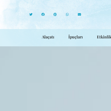
Alaçatı
İpuçları
Etkinlik