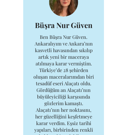
Büşra Nur Güven
Ben Büşra Nur Güven.
Ankaralıyım ve Ankara’nın
kasvetli havasından sıkılıp
artık yeni bir maceraya
atılmaya karar vermiştim.
Türkiye’de 28 şehirden
oluşan maceralarımdan biri
tesadüf eseri Alaçatı oldu.
Gördüğüm an Alaçatı’nın
büyüleyiciliği karşısında
gözlerim kamaştı.
Alaçatı’nın her noktasını,
her güzelliğini keşfetmeye
karar verdim. Eşsiz tarihi
yapıları, birbirinden renkli