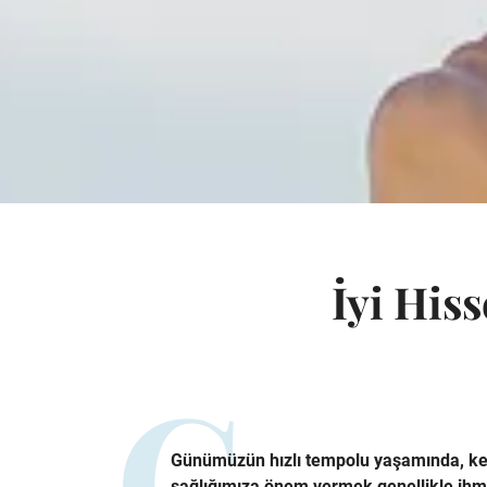
İyi His
Günümüzün hızlı tempolu yaşamında, ken
sağlığımıza önem vermek genellikle ihmal