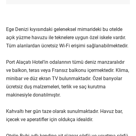
Ege Denizi kıyısındaki geleneksel mimarideki bu otelde
açık yüzme havuzu ile teknelere uygun özel iskele vardır.
Tüm alanlardan ücretsiz Wi-Fi erişimi sağlanabilmektedir.
Port Alaçatı Hotel’in odalarının tümü deniz manzaralıdır
ve balkon, teras veya Fransız balkonu içermektedir. Klima,
minibar ve düz ekran TV bulunmaktadır. Özel banyolar
ücretsiz duş malzemeleri, terlik ve saç kurutma
makinesiyle donatılmıştır.
Kahvaltı her gün taze olarak sunulmaktadır. Havuz bar,
içecek ve aperatifler için oldukça idealdir.
Otelin Bubi adlı kendine ait rüzgar sörfü ve uçurtma sörfü