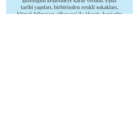
güzelliğini keşfetmeye karar verdim. Eşsiz
tarihi yapıları, birbirinden renkli sokakları,
bitmek bilmeyen eğlencesi ile Alaçatı, beni gün
geçtikçe içine çekti. Her boşlukta Alaçatı’ya
gelmek için can atan bir insana dönüştüm
adeta. Bu güzelliği sizlerle de paylaşmaya karar
verdim ve yazılarımı yazmaya koyuldum.
Benzer içerikler
2023 En Popüler Wellness
Trendleri
31.08.2023
Serinleten Alkollü Kokteyl