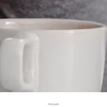
İPUÇLARI