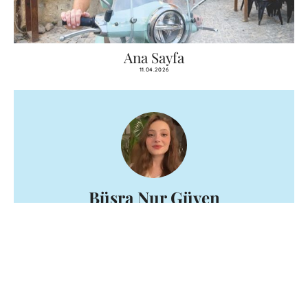
Ana Sayfa
11.04.2026
Büşra Nur Güven
Ben Büşra Nur Güven. Ankaralıyım ve
Ankara’nın kasvetli havasından sıkılıp artık
yeni bir maceraya atılmaya karar vermiştim.
Türkiye’de 28 şehirden oluşan maceralarımdan
biri tesadüf eseri Alaçatı oldu. Gördüğüm an
Alaçatı’nın büyüleyiciliği karşısında gözlerim