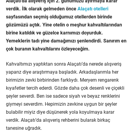
Alaçatı’da alışveriş için 2. günümüzü ayırmaya karar
verdik. İlk olarak gelmeden önce
Alaçatı otelleri
sayfasından seçmiş olduğumuz otellerden birinde
gözümüzü açtık. Yine otelin o meşhur kahvaltılarından
birine katıldık ve güzelce karnımızı doyurduk.
Yemeklerin tadı yine damağımızı şenlendirdi. Sanırım en
çok buranın kahvaltılarını özleyeceğim.
Kahvaltımızı yaptıktan sonra Alaçatı’da nerede alışveriş
yaparız diye araştırmaya başladık. Arkadaşlarımla her
birimizin zevki birbirinden farklıydı. Meryem rengarenk
kıyafetler tercih ederdi. Gözde daha çok desenli ve çiçekli
şeyler severdi. Ben ise sadece siyah ve beyaz renklerini
giymeyi severdim. Hepimizin zevkine uygun bir şeyler
bulabilir miyiz diye düşünerek yola koyulmaya karar
verdik. Alaçatı’da alışveriş rehberini bularak birkaç
tanesine uğradık.