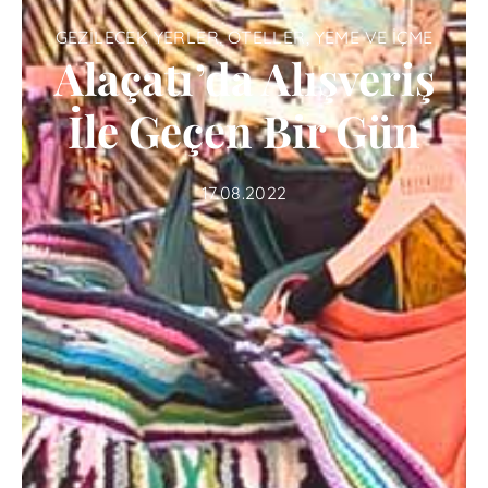
GEZILECEK YERLER
,
OTELLER
,
YEME VE İÇME
Alaçatı’da Alışveriş
İle Geçen Bir Gün
17.08.2022