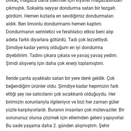
Birkaç mağaza daha bakmak için kıyafet mağazasından
çıkmıştık. Sokakta seyyar dondurma satan bir tezgah
gördüm. Hemen kızlarla en sevdiğimiz dondurmaları
aldık. Ben limonlu dondurmamı hemen kaptım.
Dondurmanın serinletici ve ferahlatıcı etkisi beni alıp
adeta farklı diyarlara götürdü. Tadı çok lezzetliydi.
Şimdiye kadar yemiş olduğum en iyi dondurma
diyebilirim. Tadını çıkara çıkara ve yavaş yavaş yedim.
Şimdi alışveriş için daha çok enerji toplamıştım.
İleride çanta ayakkabı satan bir yere denk geldik. Çok
beğendiğim ürünler oldu. Şimdiye kadar hepimizin fark
ettiği şey ise satıcıların çok sıcakkanlı olduğuydu. Her
birimizin sorunlarıyla ilgileniyor ve bizi her zaman güler
yüzle karşılıyorlardı. Buranın insanları çok mütevaziler. Bir
sorununuz olursa çözmek için ellerinden geleni yapıyorlar.
Bu sade yaşama daha 2. günden alışmıştım. Şehir