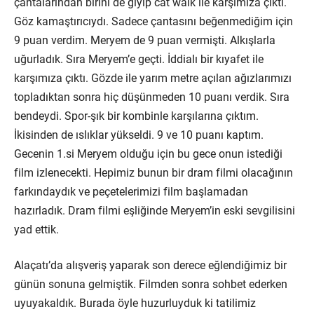
çantalarından birini de giyip cat walk ile karşımıza çıktı.
Göz kamaştırıcıydı. Sadece çantasını beğenmediğim için
9 puan verdim. Meryem de 9 puan vermişti. Alkışlarla
uğurladık. Sıra Meryem’e geçti. İddialı bir kıyafet ile
karşımıza çıktı. Gözde ile yarım metre açılan ağızlarımızı
topladıktan sonra hiç düşünmeden 10 puanı verdik. Sıra
bendeydi. Spor-şık bir kombinle karşılarına çıktım.
İkisinden de ıslıklar yükseldi. 9 ve 10 puanı kaptım.
Gecenin 1.si Meryem olduğu için bu gece onun istediği
film izlenecekti. Hepimiz bunun bir dram filmi olacağının
farkındaydık ve peçetelerimizi film başlamadan
hazırladık. Dram filmi eşliğinde Meryem’in eski sevgilisini
yad ettik.
Alaçatı’da alışveriş yaparak son derece eğlendiğimiz bir
günün sonuna gelmiştik. Filmden sonra sohbet ederken
uyuyakaldık. Burada öyle huzurluyduk ki tatilimiz