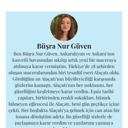
Büşra Nur Güven
Ben Büşra Nur Güven. Ankaralıyım ve Ankara’nın
kasvetli havasından sıkılıp artık yeni bir maceraya
atılmaya karar vermiştim. Türkiye’de 28 şehirden
oluşan maceralarımdan biri tesadüf eseri Alaçatı oldu.
Gördüğüm an Alaçatı’nın büyüleyiciliği karşısında
gözlerim kamaştı. Alaçatı’nın her noktasını, her
güzelliğini keşfetmeye karar verdim. Eşsiz tarihi
yapıları, birbirinden renkli sokakları, bitmek
bilmeyen eğlencesi ile Alaçatı, beni gün geçtikçe içine
çekti. Her boşlukta Alaçatı’ya gelmek için can atan bir
insana dönüştüm adeta. Bu güzelliği sizlerle de
paylaşmaya karar verdim ve yazılarımı yazmaya