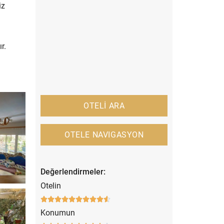
iz
r.
OTELİ ARA
OTELE NAVIGASYON
Değerlendirmeler:
Otelin










Konumun