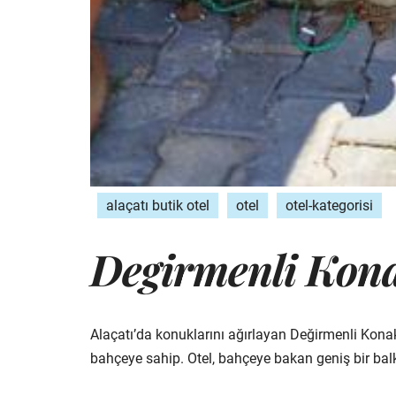
alaçatı butik otel
otel
otel-kategorisi
Degirmenli Kona
Alaçatı’da konuklarını ağırlayan Değirmenli Konak H
bahçeye sahip. Otel, bahçeye bakan geniş bir bal