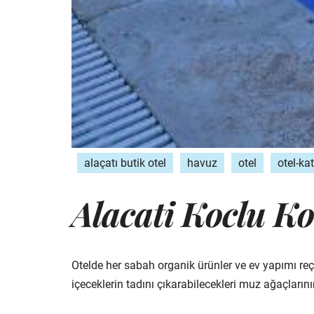
alaçatı butik otel
havuz
otel
otel-ka
Alacati Koclu Ko
Otelde her sabah organik ürünler ve ev yapımı reçel
içeceklerin tadını çıkarabilecekleri muz ağaçlarını