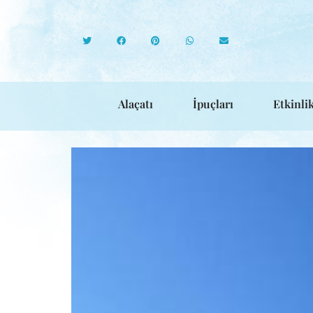
Alaçatı
İpuçları
Etkinlik