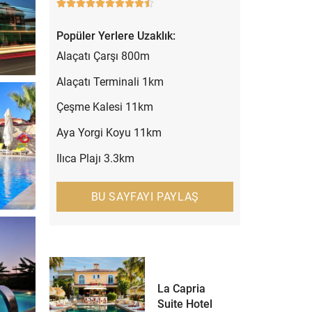










Popüler Yerlere Uzaklık:
Alaçatı Çarşı 800m
Alaçatı Terminali 1km
Çeşme Kalesi 11km
Aya Yorgi Koyu 11km
Ilıca Plajı 3.3km
BU SAYFAYI PAYLAŞ
La Capria
Suite Hotel