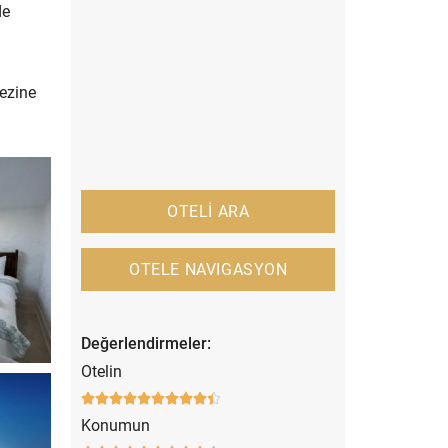
de
kezine
OTELİ ARA
OTELE NAVIGASYON
Değerlendirmeler:
Otelin










Konumun